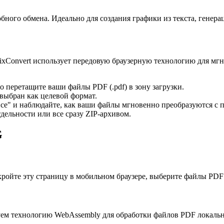
бного обмена. Идеально для создания графики из текста, генер
ixConvert использует передовую браузерную технологию для мг
перетащите ваши файлы PDF (.pdf) в зону загрузки.
 выбран как целевой формат.
се" и наблюдайте, как ваши файлы мгновенно преобразуются с 
ельности или все сразу ZIP-архивом.
G
ткройте эту страницу в мобильном браузере, выберите файлы PDF
уем технологию WebAssembly для обработки файлов PDF локальн