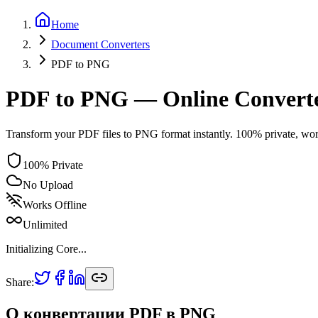
Home
Document
Converters
PDF
to
PNG
PDF to PNG — Online Convert
Transform your PDF files to PNG format instantly. 100% private, wor
100% Private
No Upload
Works Offline
Unlimited
Initializing Core...
Share:
О конвертации PDF в PNG