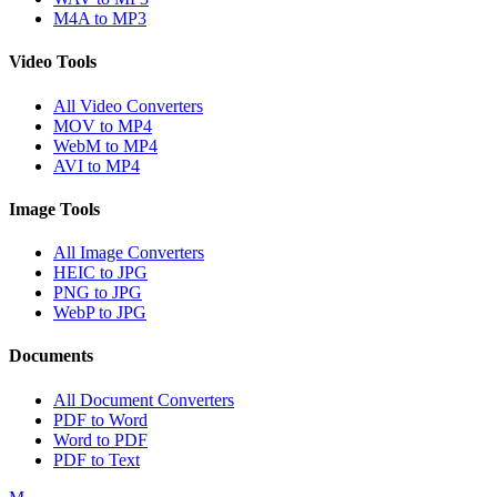
M4A to MP3
Video Tools
All Video Converters
MOV to MP4
WebM to MP4
AVI to MP4
Image Tools
All Image Converters
HEIC to JPG
PNG to JPG
WebP to JPG
Documents
All Document Converters
PDF to Word
Word to PDF
PDF to Text