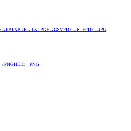
F
→
PPTX
PDF
→
TXT
PDF
→
CSV
PDF
→
RTF
PDF
→
JPG
→
PNG
HEIC
→
PNG