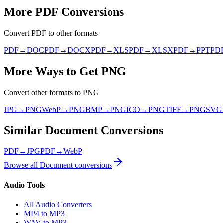
More
PDF
Conversions
Convert
PDF
to other formats
PDF
→
DOC
PDF
→
DOCX
PDF
→
XLS
PDF
→
XLSX
PDF
→
PPT
PD
More Ways to Get
PNG
Convert other formats to
PNG
JPG
→
PNG
WebP
→
PNG
BMP
→
PNG
ICO
→
PNG
TIFF
→
PNG
SVG
Similar
Document
Conversions
PDF
→
JPG
PDF
→
WebP
Browse all
Document
conversions
Audio Tools
All Audio Converters
MP4 to MP3
WAV to MP3