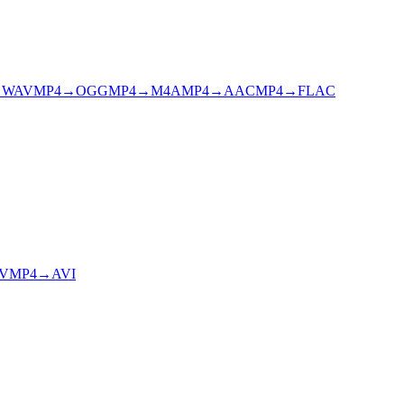
→
WAV
MP4
→
OGG
MP4
→
M4A
MP4
→
AAC
MP4
→
FLAC
V
MP4
→
AVI