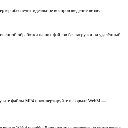
ртер обеспечит идеальное воспроизведение везде.
новенной обработки ваших файлов без загрузки на удалённый
грузите файлы MP4 и конвертируйте в формат WebM —
 помощью WebAssembly. Ваши данные остаются на компьютере