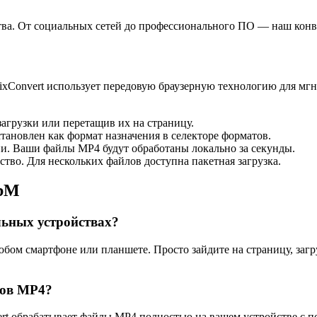
ва. От социальных сетей до профессионального ПО — наш конве
ixConvert использует передовую браузерную технологию для мг
агрузки или перетащив их на страницу.
тановлен как формат назначения в селекторе форматов.
и. Ваши файлы MP4 будут обработаны локально за секунды.
тво. Для нескольких файлов доступна пакетная загрузка.
ebM
ьных устройствах?
юбом смартфоне или планшете. Просто зайдите на страницу, за
лов MP4?
vert обрабатывает файлы MP4 полностью на вашем устройстве с