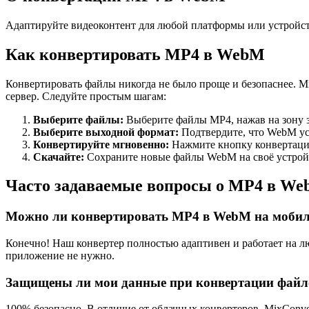
Адаптируйте видеоконтент для любой платформы или устройст
Как конвертировать MP4 в WebM
Конвертировать файлы никогда не было проще и безопаснее. M
сервер. Следуйте простым шагам:
Выберите файлы
:
Выберите файлы MP4, нажав на зону з
Выберите выходной формат
:
Подтвердите, что WebM ус
Конвертируйте мгновенно
:
Нажмите кнопку конвертаци
Скачайте
:
Сохраните новые файлы WebM на своё устройс
Часто задаваемые вопросы о MP4 в W
Можно ли конвертировать MP4 в WebM на мобил
Конечно! Наш конвертер полностью адаптивен и работает на л
приложение не нужно.
Защищены ли мои данные при конвертации фай
100% безопасно. В отличие от облачных конвертеров, MixCon