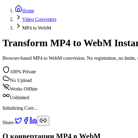
Home
Video
Converters
MP4
to
WebM
Transform MP4 to WebM Instan
Browser-based MP4 to WebM conversion. No registration, no limits, 
100% Private
No Upload
Works Offline
Unlimited
Initializing Core...
Share:
О конвертации MP4 в WebM