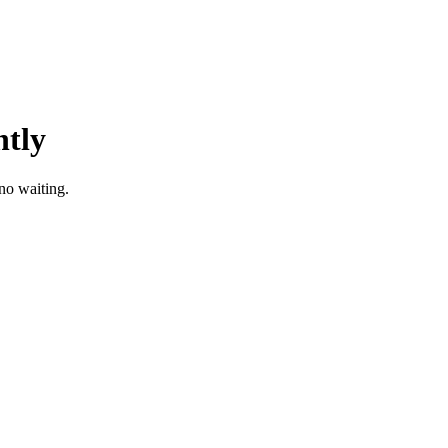
tly
no waiting.