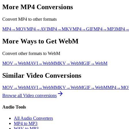
More
MP4
Conversions
Convert
MP4
to other formats
MP4
→
MOV
MP4
→
AVI
MP4
→
MKV
MP4
→
GIF
MP4
→
MP3
MP4
More Ways to Get
WebM
Convert other formats to
WebM
MOV
→
WebM
AVI
→
WebM
MKV
→
WebM
GIF
→
WebM
Similar
Video
Conversions
MOV
→
WebM
AVI
→
WebM
MKV
→
WebM
GIF
→
WebM
MP4
→
MO
Browse all
Video
conversions
Audio Tools
All Audio Converters
MP4 to MP3
WAV to MP3