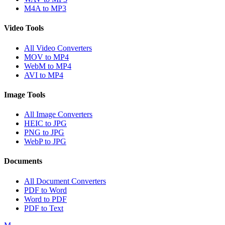
M4A to MP3
Video Tools
All Video Converters
MOV to MP4
WebM to MP4
AVI to MP4
Image Tools
All Image Converters
HEIC to JPG
PNG to JPG
WebP to JPG
Documents
All Document Converters
PDF to Word
Word to PDF
PDF to Text