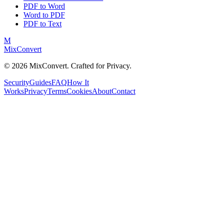
PDF to Word
Word to PDF
PDF to Text
M
MixConvert
©
2026
MixConvert. Crafted for Privacy.
Security
Guides
FAQ
How It
Works
Privacy
Terms
Cookies
About
Contact