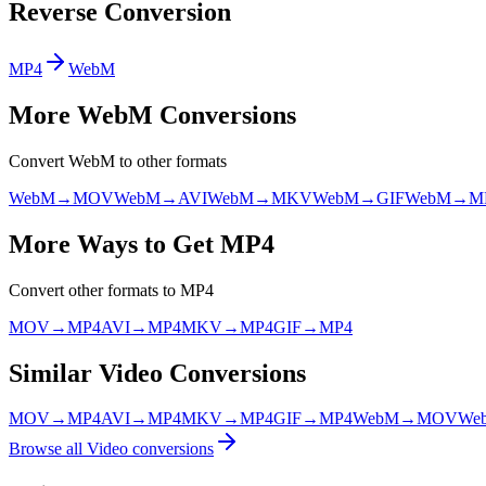
Reverse Conversion
MP4
WebM
More
WebM
Conversions
Convert
WebM
to other formats
WebM
→
MOV
WebM
→
AVI
WebM
→
MKV
WebM
→
GIF
WebM
→
M
More Ways to Get
MP4
Convert other formats to
MP4
MOV
→
MP4
AVI
→
MP4
MKV
→
MP4
GIF
→
MP4
Similar
Video
Conversions
MOV
→
MP4
AVI
→
MP4
MKV
→
MP4
GIF
→
MP4
WebM
→
MOV
We
Browse all
Video
conversions