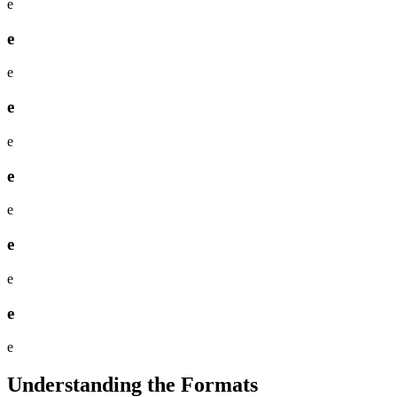
e
e
e
e
e
e
e
e
e
e
e
Understanding the Formats